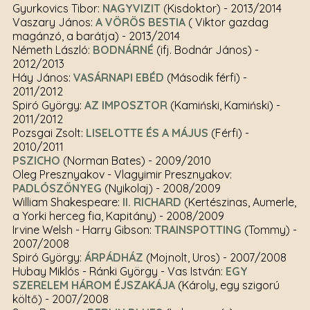
Gyurkovics Tibor:
NAGYVIZIT
(Kisdoktor)
- 2013/2014
Vaszary János:
A VÖRÖS BESTIA
( Viktor gazdag
magánzó, a barátja)
- 2013/2014
Németh László:
BODNÁRNÉ
(ifj. Bodnár János)
-
2012/2013
Háy János:
VASÁRNAPI EBÉD
(Második férfi)
-
2011/2012
Spiró György:
AZ IMPOSZTOR
(Kamiński, Kamiński)
-
2011/2012
Pozsgai Zsolt:
LISELOTTE ÉS A MÁJUS
(Férfi)
-
2010/2011
PSZICHO
(Norman Bates)
- 2009/2010
Oleg Presznyakov - Vlagyimir Presznyakov:
PADLÓSZŐNYEG
(Nyikolaj)
- 2008/2009
William Shakespeare:
II. RICHARD
(Kertészinas, Aumerle,
a Yorki herceg fia, Kapitány)
- 2008/2009
Irvine Welsh - Harry Gibson:
TRAINSPOTTING
(Tommy)
-
2007/2008
Spiró György:
ÁRPÁDHÁZ
(Mojnolt, Uros)
- 2007/2008
Hubay Miklós - Ránki György - Vas István:
EGY
SZERELEM HÁROM ÉJSZAKÁJA
(Károly, egy szigorú
költő)
- 2007/2008