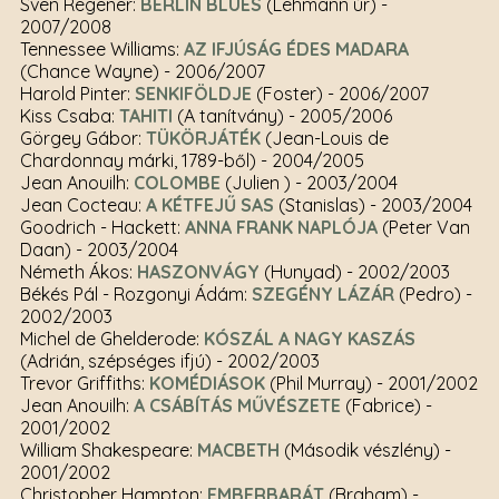
Sven Regener:
BERLIN BLUES
(Lehmann úr)
-
2007/2008
Tennessee Williams:
AZ IFJÚSÁG ÉDES MADARA
(Chance Wayne)
- 2006/2007
Harold Pinter:
SENKIFÖLDJE
(Foster)
- 2006/2007
Kiss Csaba:
TAHITI
(A tanítvány)
- 2005/2006
Görgey Gábor:
TÜKÖRJÁTÉK
(Jean-Louis de
Chardonnay márki, 1789-ből)
- 2004/2005
Jean Anouilh:
COLOMBE
(Julien )
- 2003/2004
Jean Cocteau:
A KÉTFEJŰ SAS
(Stanislas)
- 2003/2004
Goodrich - Hackett:
ANNA FRANK NAPLÓJA
(Peter Van
Daan)
- 2003/2004
Németh Ákos:
HASZONVÁGY
(Hunyad)
- 2002/2003
Békés Pál - Rozgonyi Ádám:
SZEGÉNY LÁZÁR
(Pedro)
-
2002/2003
Michel de Ghelderode:
KÓSZÁL A NAGY KASZÁS
(Adrián, szépséges ifjú)
- 2002/2003
Trevor Griffiths:
KOMÉDIÁSOK
(Phil Murray)
- 2001/2002
Jean Anouilh:
A CSÁBÍTÁS MŰVÉSZETE
(Fabrice)
-
2001/2002
William Shakespeare:
MACBETH
(Második vészlény)
-
2001/2002
Christopher Hampton:
EMBERBARÁT
(Braham)
-