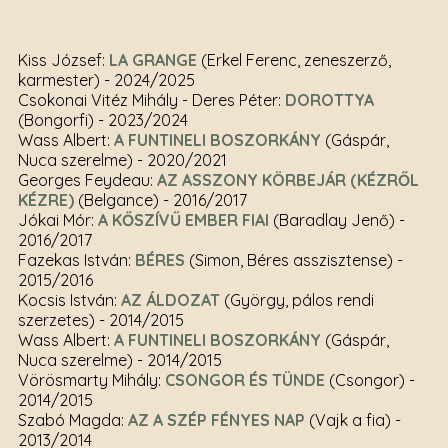
Kiss József:
LA GRANGE
(Erkel Ferenc, zeneszerző,
karmester)
- 2024/2025
Csokonai Vitéz Mihály - Deres Péter:
DOROTTYA
(Bongorfi)
- 2023/2024
Wass Albert:
A FUNTINELI BOSZORKÁNY
(Gáspár,
Nuca szerelme)
- 2020/2021
Georges Feydeau:
AZ ASSZONY KÖRBEJÁR (KÉZRŐL
KÉZRE)
(Belgance)
- 2016/2017
Jókai Mór:
A KŐSZÍVŰ EMBER FIAI
(Baradlay Jenő)
-
2016/2017
Fazekas István:
BÉRES
(Simon, Béres asszisztense)
-
2015/2016
Kocsis István:
AZ ÁLDOZAT
(György, pálos rendi
szerzetes)
- 2014/2015
Wass Albert:
A FUNTINELI BOSZORKÁNY
(Gáspár,
Nuca szerelme)
- 2014/2015
Vörösmarty Mihály:
CSONGOR ÉS TÜNDE
(Csongor)
-
2014/2015
Szabó Magda:
AZ A SZÉP FÉNYES NAP
(Vajk a fia)
-
2013/2014