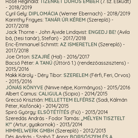
Rose Reginald:
TIZENKÉT DÜHÖS EMBER
(7. sz. Esküdt)
- 2018/2019
Cyril Gely:
DIPLOMÁCIA
(Werner Ebernach)
- 2018/2019
Karinthy Frigyes:
TANÁR ÚR KÉREM
(Szereplő)
-
2017/2018
Jack Thorne - John Ajvide Lindqvist:
ENGEDJ BE!
(Avila
bá, (tesi tanár), Stefan)
- 2017/2018
Eric-Emmanuel Schmitt:
AZ ISMERETLEN
(Szereplő)
-
2017/2018
Joe Orton:
SZAJRÉ
(Hal)
- 2016/2017
Bacsó Péter:
A TANÚ
(Úttörő 1.) (rendezőasszisztens)
-
2015/2016
Makk Károly - Déry Tibor:
SZERELEM
(Férfi, Feri, Orvos)
- 2015/2016
JÓNÁS KÖNYVE
(Ninive népe, Kormányos)
- 2015/2016
Albert Camus:
CALIGULA
(Scipio)
- 2014/2015
Grecsó Krisztián:
MELLETTEM ELFÉRSZ
(Sadi, Kálmán
Péter, Kisfőnök)
- 2014/2015
Spiró György:
ELSÖTÉTÍTÉS
(Fiú)
- 2013/2014
Szeredás András - Fodor Tamás:
„MÉLYEN TISZTELT
K!”
(Artur, gyakornok)
- 2013/2014
HIMMELWERK GMBH
(Szereplő)
- 2012/2013
Dés András - Szabó T. Anna:
BORSÓSZEM ÉS A