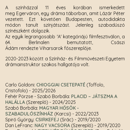
A színházzal 11 éves korában ismerkedett
meg Egerváron, egy dráma táborban, amit Lázár Péter
vezetett. Ezt követően Budapesten, autodidakta
módon tanult színjátszást. Jelenleg szabadúszó
színészként dolgozik.
Az egyik legrangosabb 'A' kategóriájú filmfesztiválon, a
64. Berlinalen bemutatott, Császi
Ádám rendezte Viharsarok főszereplője.
2020-2023 között a Színház- és Filmművészeti Egyetem
drámainstruktor szakos hallgatója volt.
Carlo Goldoni:
CHIOGGIAI CSETEPATÉ
(Toffolo,
Cristofolo)
- 2025/2026
Fehér Pörzse - Szabó Borbála:
PLACID – JÁTSZMA A
HALÁLLA
(Szereplő)
- 2024/2025
Szabó Borbála:
MAGYAR HŐSÖK -
SZABADULÓSZÍNHÁZ
(Karcsi)
- 2022/2023
Spiró György:
CSIRKEFEJ
(Srác)
- 2019/2020
Dan LeFranc:
NAGY VACSORA
(Szereplő)
- 2019/2020