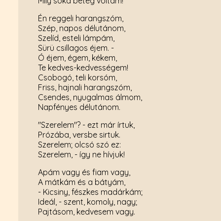
Mily soká beteg voltam!
Én reggeli harangszóm,
Szép, napos délutánom,
Szelíd, esteli lámpám,
Sürü csillagos éjem. -
Ó éjem, égem, kékem,
Te kedves-kedvességem!
Csobogó, teli korsóm,
Friss, hajnali harangszóm,
Csendes, nyugalmas álmom,
Napfényes délutánom.
"Szerelem"? - ezt már írtuk,
Prózába, versbe sirtuk.
Szerelem; olcsó szó ez:
Szerelem, - így ne hívjuk!
Apám vagy és fiam vagy,
A mátkám és a bátyám,
- Kicsiny, fészkes madárkám;
Ideál, - szent, komoly, nagy;
Pajtásom, kedvesem vagy.