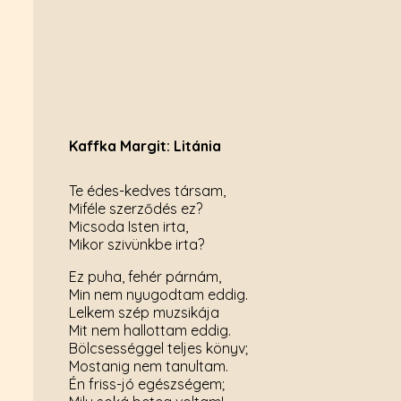
Kaffka Margit: Litánia
Te édes-kedves társam,
Miféle szerződés ez?
Micsoda Isten irta,
Mikor szivünkbe irta?
Ez puha, fehér párnám,
Min nem nyugodtam eddig.
Lelkem szép muzsikája
Mit nem hallottam eddig.
Bölcsességgel teljes könyv;
Mostanig nem tanultam.
Én friss-jó egészségem;