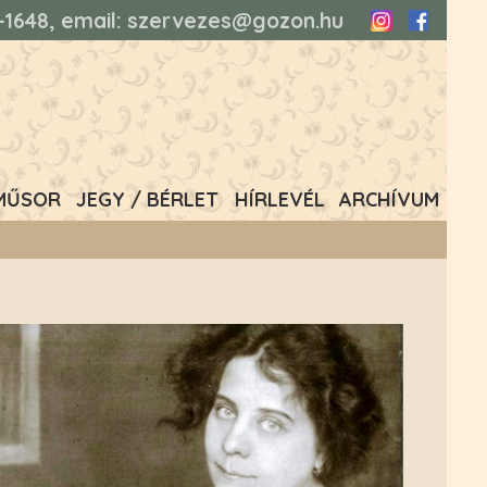
93-1648, email: szervezes@gozon.hu
Instagram
Faceboo
MŰSOR
JEGY / BÉRLET
HÍRLEVÉL
ARCHÍVUM