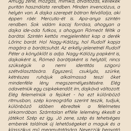
Amúgy zene, mozgás, mimika, átváltozás, kellékek
puritán használata rendben. Minden invenciózus, a
helyén van. A dajka szerepét bátran felvállalja, aki
éppen ráér. Mercutio-ét is. Apa-anya szintén
rendben. Sok vidám kacaj forrása, ahogyan a
dajka ide-oda futkos, s ahogyan Rómeót féltik a
barátai. Szintén kettős megjelenítést kap a derék
Lőrinc barát. Hol Nagy-Kálózy, hol Rudolf kapja
magára a barátcsuhát. Az erkély-jelenetnél Rudolf
Péter a könyöklőt is adja. Nagy-Kálózy papként is,
dajkaként is, Rómeó barátjaként is helytáll, nincs
szükségük a nemi identitás szigorú
szétválasztására. Egyszerű, csuklyás, szürke,
kétrészes ruhájuk alkalmassá teszi őket
mindenféle lény megszemélyesítésére. Elég
odavetniük egy csipkekendőt: ím, dajkává változott.
Elég felemelniük a fejüket - ha ezt különböző
ritmusban, szép koreográfia szerint teszik, tudjuk,
különböző időben ébredtek a félelmetes
sírkamrában. Számtalan efféle lelemény ékesíti a
játékot. Szép ez így. Jó zene, szép és tehetséges
emberek találnak új lehetőségeket a maguk és a
klasszikus mű megmutatására. Nevezzük beavató