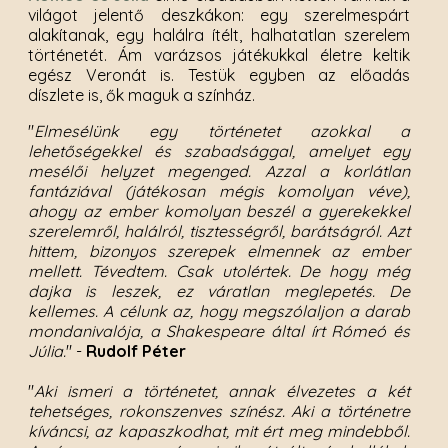
világot jelentő deszkákon: egy szerelmespárt
alakítanak, egy halálra ítélt, halhatatlan szerelem
történetét. Ám varázsos játékukkal életre keltik
egész Veronát is. Testük egyben az előadás
díszlete is, ők maguk a színház.
"
Elmesélünk egy történetet azokkal a
lehetőségekkel és szabadsággal, amelyet egy
mesélői helyzet megenged. Azzal a korlátlan
fantáziával (játékosan mégis komolyan véve),
ahogy az ember komolyan beszél a gyerekekkel
szerelemről, halálról, tisztességről, barátságról. Azt
hittem, bizonyos szerepek elmennek az ember
mellett. Tévedtem. Csak utolértek. De hogy még
dajka is leszek, ez váratlan meglepetés. De
kellemes. A célunk az, hogy megszólaljon a darab
mondanivalója, a Shakespeare által írt Rómeó és
Júlia.
" -
Rudolf Péter
"
Aki ismeri a történetet, annak élvezetes a két
tehetséges, rokonszenves színész. Aki a történetre
kíváncsi, az kapaszkodhat, mit ért meg mindebből.