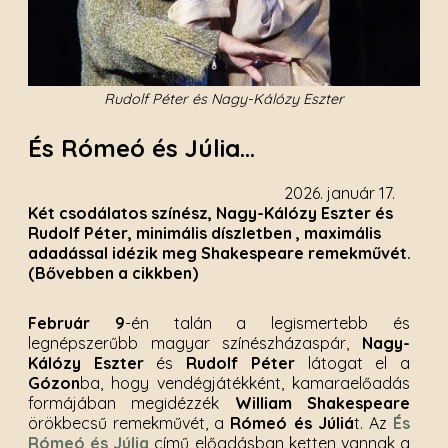
Rudolf Péter és Nagy-Kálózy Eszter
És Rómeó és Júlia...
2026. január 17.
Két csodálatos színész, Nagy-Kálózy Eszter és
Rudolf Péter, minimális díszletben , maximális
adadással idézik meg Shakespeare remekművét.
(Bővebben a cikkben)
Február 9
-én talán a legismertebb és
legnépszerűbb magyar színészházaspár,
Nagy-
Kálózy Eszter
és
Rudolf Péter
látogat el a
Gózon
ba, hogy vendégjátékként, kamaraelőadás
formájában megidézzék
William Shakespeare
örökbecsű remekművét, a
Rómeó és Júliá
t. Az
És
Rómeó és Júlia
című előadásban ketten vannak a