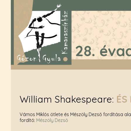
28. éva
William Shakespeare
ÉS 
Vámos Miklós ötlete és Mészöly Dezső fordítása al
fordító
:
Mészöly Dezső