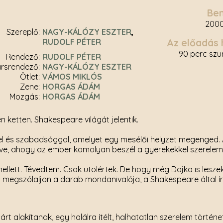
Be
2000.
Szereplő
NAGY-KÁLÓZY ESZTER
RUDOLF PÉTER
Az előadás 
90 perc szün
rendező
RUDOLF PÉTER
ársrendező
NAGY-KÁLÓZY ESZTER
ötlet
VÁMOS MIKLÓS
zene
HORGAS ÁDÁM
mozgás
HORGAS ÁDÁM
 ketten. Shakespeare világát jelentik.
el és szabadsággal, amelyet egy mesélői helyzet megenged.
éve, ahogy az ember komolyan beszél a gyerekekkel szerelemr
llett. Tévedtem. Csak utolértek. De hogy még Dajka is leszek
gy megszólaljon a darab mondanivalója, a Shakespeare által 
t alakítanak, egy halálra ítélt, halhatatlan szerelem történe