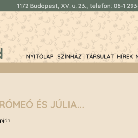
1172 Budapest, XV. u. 23., telefon: 06-1 2
d
NYITÓLAP
SZÍNHÁZ
TÁRSULAT
HÍREK
RÓMEÓ ÉS JÚLIA...
apján