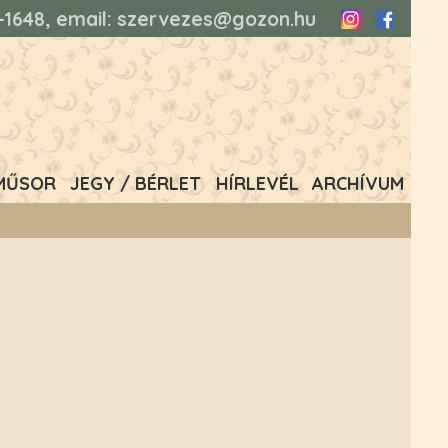
93-1648, email: szervezes@gozon.hu
Instagram
Faceboo
MŰSOR
JEGY / BÉRLET
HÍRLEVÉL
ARCHÍVUM