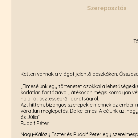
Szereposztás
t
Ketten vannak a világot jelentő deszkákon. Összesen
„Elmesélünk egy történetet azokkal a lehetőségekk
korlátlan fantáziával, játékosan mégis komolyan v
halálról, tisztességről, barátságról.
Azt hittem, bizonyos szerepek elmennek az ember me
váratlan meglepetés. De kellemes. A célunk az, ho
és Júlia”.
Rudolf Péter
Nagy-Kálózy Eszter és Rudolf Péter egy szerelmespár