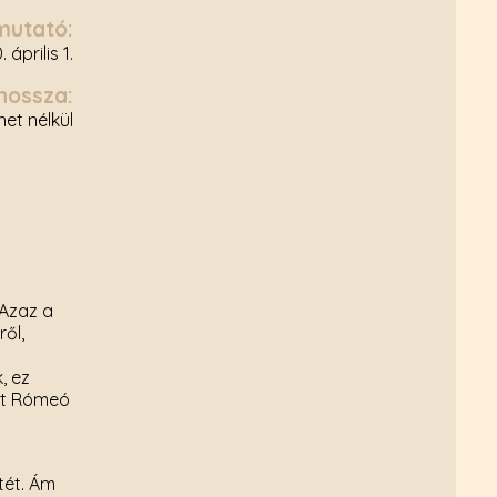
mutató:
 április 1.
hossza:
et nélkül
 Azaz a
ől,
, ez
írt Rómeó
tét. Ám