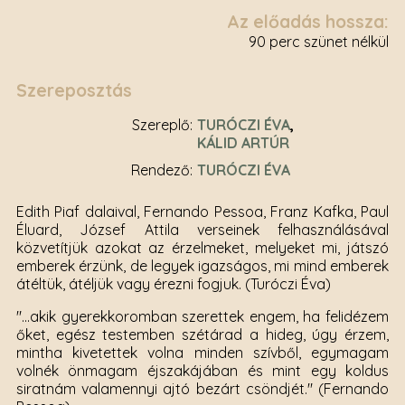
Az előadás hossza:
90 perc szünet nélkül
Szereposztás
Szereplő
TURÓCZI ÉVA
KÁLID ARTÚR
rendező
TURÓCZI ÉVA
Edith Piaf dalaival, Fernando Pessoa, Franz Kafka, Paul
Éluard, József Attila verseinek felhasználásával
közvetítjük azokat az érzelmeket, melyeket mi, játszó
emberek érzünk, de legyek igazságos, mi mind emberek
átéltük, átéljük vagy érezni fogjuk. (Turóczi Éva)
"...akik gyerekkoromban szerettek engem, ha felidézem
őket, egész testemben szétárad a hideg, úgy érzem,
mintha kivetettek volna minden szívből, egymagam
volnék önmagam éjszakájában és mint egy koldus
siratnám valamennyi ajtó bezárt csöndjét." (Fernando